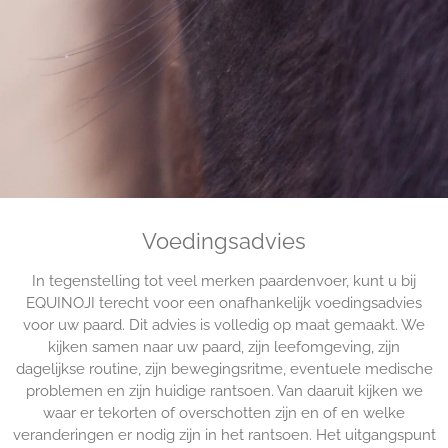
Voedingsadvies
In tegenstelling tot veel merken paardenvoer, kunt u bij
EQUINOJI terecht voor een onafhankelijk voedingsadvies
voor uw paard. Dit advies is volledig op maat gemaakt. We
kijken samen naar uw paard, zijn leefomgeving, zijn
dagelijkse routine, zijn bewegingsritme, eventuele medische
problemen en zijn huidige rantsoen. Van daaruit kijken we
waar er tekorten of overschotten zijn en of en welke
veranderingen er nodig zijn in het rantsoen. Het uitgangspunt