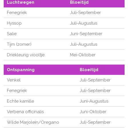
Luchtwegen
Bloeitijd
Fenegriek
Juli-September
Hyssop
Juli-Augustus
Salie
Juni-September
Tijm (zomer)
Juli-Augustus
Driekleurig viooltje
Mei-Oktober
Ontspanning
Bloeitijd
Venkel
Juli-September
Fenegriek
Juli-September
Echte kamille
Juni-Augustus
Verbena officinalis
Juni-Oktober
Wilde Marjolein/Oregano
Juli-September