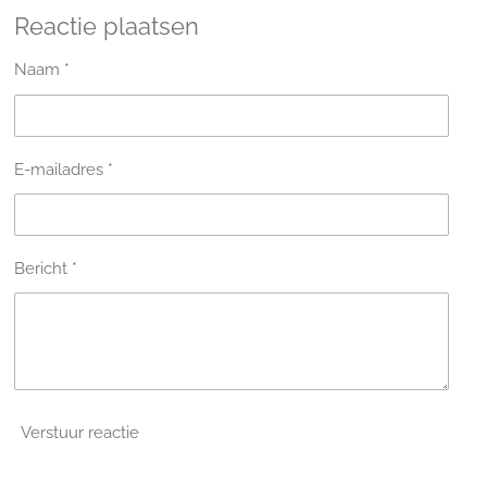
l
e
a
l
e
l
r
e
Reactie plaatsen
n
e
n
Naam *
E-mailadres *
Bericht *
Verstuur reactie