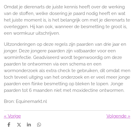
Omdat je dierenarts de juiste kennis heeft over de werking
van de stoffen, welke dosering je paard nodig heeft en wat
het juiste moment is, is het belangrijk om met je dierenarts te
overleggen. Hij kan ook, wanneer de besmetting te groot is,
een wormkuur uitschrijven.
Uitzonderingen op deze regels zijn paarden van drie jaar en
jonger. Deze jongere paarden zijn vatbaarder voor een
worminfectie. Geadviseerd wordt tegenwoordig om deze
paarden te ontwormen via een schema en een
wormonderzoek als extra check te gebruiken, dit omdat men
toch teveel uitging van het onderzoek en er veel meer jonge
paarden een flinke besmetting op bleken te lopen. Jonge
paarden tot 6 maanden niet met moxidectine ontwormen.
Bron: Equinemarkt.nl
«
Vorige
Volgende
»
D
D
S
D
e
e
h
e