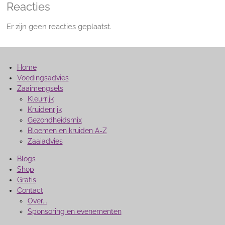
Reacties
Er zijn geen reacties geplaatst.
Home
Voedingsadvies
Zaaimengsels
Kleurrijk
Kruidenrijk
Gezondheidsmix
Bloemen en kruiden A-Z
Zaaiadvies
Blogs
Shop
Gratis
Contact
Over...
Sponsoring en evenementen